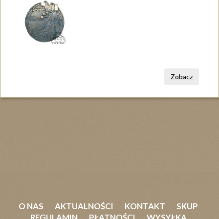
Zobacz
O NAS
AKTUALNOŚCI
KONTAKT
SKUP
REGULAMIN
PŁATNOŚCI
WYSYŁKA